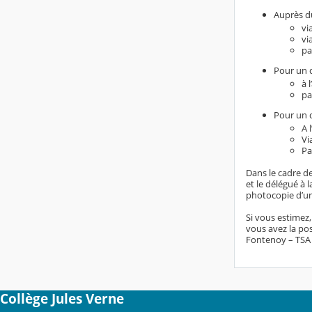
Auprès du
vi
vi
pa
Pour un d
à 
pa
Pour un d
A 
Vi
Pa
Dans le cadre de
et le délégué à
photocopie d’un 
Si vous estimez
vous avez la pos
Fontenoy – TSA 8
Collège Jules Verne