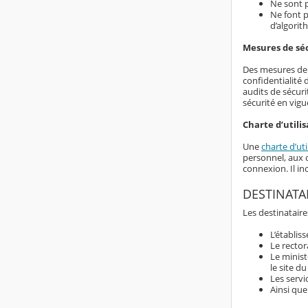
Ne sont p
Ne font p
d’algorit
Mesures de sé
Des mesures de s
confidentialité
audits de sécuri
sécurité en vigu
Charte d’utilis
Une
charte d’uti
personnel, aux d
connexion. Il i
DESTINATA
Les destinataire
L’établis
Le rector
Le minist
le site d
Les servi
Ainsi que