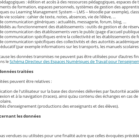
pédagogiques : édition et accès à des ressources pédagogiques, espaces de tr
ements de formation, espaces personnels, systèmes de gestion des apprenti
ques ou Learning Management System -- LMS -- Moodle par exemple), classe
e vie scolaire : cahier de texte, notes, absences, vie de l'élève, …
de communication génériques : actualités, messagerie, forum, blog, …
dédiés au fonctionnement des établissements : outils de gestion et de réser
de communication des établissements vers le public (page d'accueil publique
de communication spécifiques entre la collectivité et les établissements de f
de communication spécifiques des collectivités et des autorités académique
ducatif (par exemple informations sur les transports, les manuels scolaire
cause les données transmises ne peuvent pas être utilisées pour d’autres fina
ans le
Schéma Directeur des Espaces Numériques de Travail pour l'enseignem
données traitées
tées peuvent être relatives :
ification de l'utilisateur sur la base des données délivrées par l’autorité acad
exion et à la navigation (traces), ainsi qu’au contenu des échanges en cas d
colaire,
ités d'enseignement (productions des enseignants et des élèves).
ncernant les données
pas vendues ou utilisées pour une finalité autre que celles évoquées précé