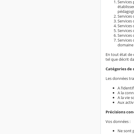
Services 
établiss
pédagogi
Services d
Services 
Services 
Services 
Services 
Services 
domaine é
En tout état de 
tel que décrit d
Catégories de 
Les données trai
A l’ident
A la conn
A la vie s
Aux activ
Précisions co
Vos données :
Ne sont 