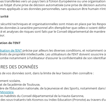
as transférées vers un pays tiers à l’Union Européenne ou une organisation 
as l’objet d’une prise de décision automatisée (une prise de décision automat
hmes appliqués à ses données personnelles, sans qu’aucun être humain n’int
curité
écurité techniques et organisationnelles sont mises en place par les Responsa
 des données à caractère personnel afin d’empêcher que celles-ci soient déf
té et analyses de risques sont faits par le Conseil départemental de manière r
eur.
ation de l’ENT
lisation de l’ENT
précise par ailleurs les diverses conditions, et notamment ce
roits de propriété intellectuelle. Les utilisateurs de l’ENT doivent souscrir
ncombe notamment à l’utilisateur d'assurer la confidentialité de son identif
IRES DES DONNÉES
s de vos données sont, dans la limite de leur besoin d’en connaître :
sement scolaire,
at de l’académie de Toulouse,
ère de l’Éducation nationale, de la Jeunesse et des Sports, notamment dans
u
Ministère
.
ces habilités du Conseil départemental de la Haute-Garonne,
 des sous-traitants tels Kosmos ou Index Education (Pronote) au travers d’u