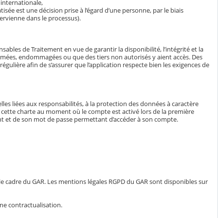
internationale,
isée est une décision prise à l’égard d’une personne, par le biais
ervienne dans le processus).
bles de Traitement en vue de garantir la disponibilité, l’intégrité et la
ormées, endommagées ou que des tiers non autorisés y aient accès. Des
égulière afin de s’assurer que l’application respecte bien les exigences de
lles liées aux responsabilités, à la protection des données à caractère
e à cette charte au moment où le compte est activé lors de la première
iant et de son mot de passe permettant d’accéder à son compte.
 le cadre du GAR. Les mentions légales RGPD du GAR sont disponibles sur
ne contractualisation.