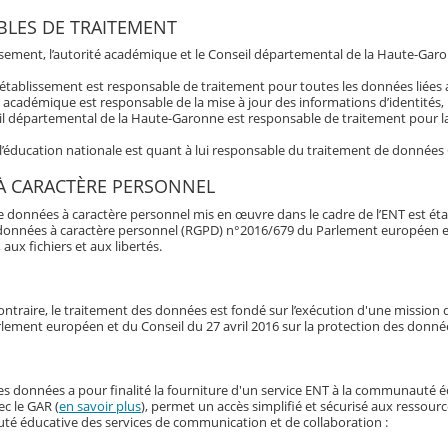
LES DE TRAITEMENT
issement, l’autorité académique et le Conseil départemental de la Haute-Garo
’établissement est responsable de traitement pour toutes les données liée
é académique est responsable de la mise à jour des informations d’identités,
l départemental de la Haute-Garonne est responsable de traitement pour la 
 l’éducation nationale est quant à lui responsable du traitement de données
À CARACTÈRE PERSONNEL
e données à caractère personnel mis en œuvre dans le cadre de l’ENT est éta
données à caractère personnel (RGPD) n°2016/679 du Parlement européen et du 
 aux fichiers et aux libertés.
ontraire, le traitement des données est fondé sur l’exécution d'une mission d'
lement européen et du Conseil du 27 avril 2016 sur la protection des donné
es données a pour finalité la fourniture d'un service ENT à la communauté 
ec le GAR (
en savoir plus
), permet un accès simplifié et sécurisé aux ressour
é éducative des services de communication et de collaboration :