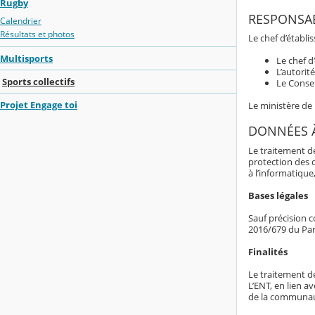
Rugby
RESPONSAB
Calendrier
Résultats et photos
Le chef d’établ
Multisports
Le chef d
L’autorit
Sports collectifs
Le Consei
Projet Engage toi
Le ministère de
DONNÉES 
Le traitement d
protection des 
à l’informatique,
Bases légales
Sauf précision c
2016/679 du Par
Finalités
Le traitement d
L’ENT, en lien av
de la communaut