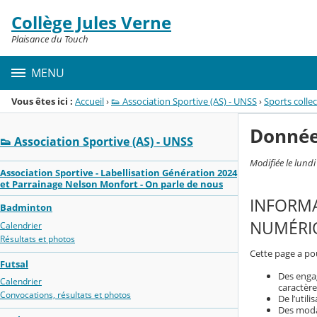
Panneau de gestion des cookies
Collège Jules Verne
Menu de la rubrique
Contenu
Plaisance du Touch
MENU
Vous êtes ici :
Accueil
›
👟 Association Sportive (AS) - UNSS
›
Sports collec
Donnée
👟 Association Sportive (AS) - UNSS
Modifiée le lund
Association Sportive - Labellisation Génération 2024
et Parrainage Nelson Monfort - On parle de nous
INFORMA
Badminton
NUMÉRIQ
Calendrier
Résultats et photos
Cette page a pou
Futsal
Des enga
Calendrier
caractère
Convocations, résultats et photos
De l’util
Des modal