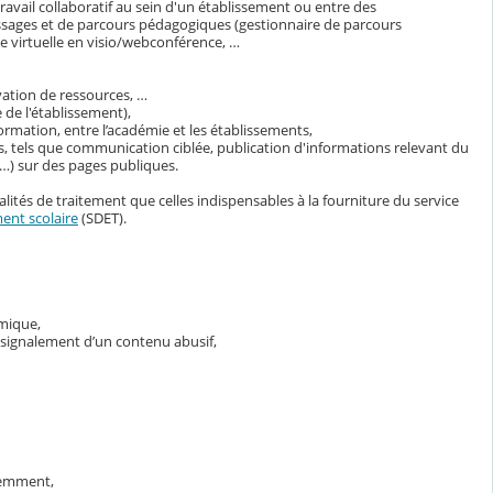
avail collaboratif au sein d'un établissement ou entre des
ssages et de parcours pédagogiques (gestionnaire de parcours
 virtuelle en visio/webconférence, …
vation de ressources, …
 de l'établissement),
ormation, entre l’académie et les établissements,
s, tels que communication ciblée, publication d'informations relevant du
s…) sur des pages publiques.
lités de traitement que celles indispensables à la fourniture du service
ent scolaire
(SDET).
émique,
e signalement d’un contenu abusif,
demment,