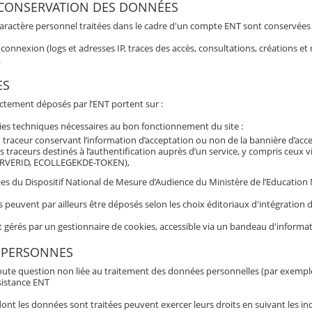
 CONSERVATION DES DONNÉES
aractère personnel traitées dans le cadre d'un compte ENT sont conservées po
connexion (logs et adresses IP, traces des accès, consultations, créations 
.
ES
ectement déposés par l’ENT portent sur :
ies techniques nécessaires au bon fonctionnement du site :
 traceur conservant l’information d’acceptation ou non de la bannière d’acc
s traceurs destinés à l’authentification auprès d’un service, y compris ceux 
RVERID, ECOLLEGEKDE-TOKEN),
es du Dispositif National de Mesure d’Audience du Ministère de l’Education N
s peuvent par ailleurs être déposés selon les choix éditoriaux d'intégratio
t gérés par un gestionnaire de cookies, accessible via un bandeau d'informat
 PERSONNES
oute question non liée au traitement des données personnelles (par exemple b
sistance ENT
nt les données sont traitées peuvent exercer leurs droits en suivant les ind