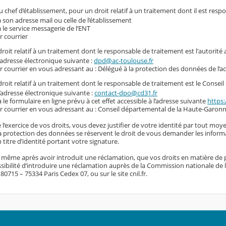
 chef d’établissement, pour un droit relatif à un traitement dont il est resp
a son adresse mail ou celle de l’établissement
a le service messagerie de l’ENT
r courrier
roit relatif à un traitement dont le responsable de traitement est l'autorité
l’adresse électronique suivante :
dpd@ac-toulouse.fr
r courrier en vous adressant au : Délégué à la protection des données de l’
roit relatif à un traitement dont le responsable de traitement est le Conse
l’adresse électronique suivante :
contact-dpo@cd31.fr
a le formulaire en ligne prévu à cet effet accessible à l’adresse suivante
https:
r courrier en vous adressant au : Conseil départemental de la Haute-Garonn
 l’exercice de vos droits, vous devez justifier de votre identité par tout moye
 la protection des données se réservent le droit de vous demander les inform
titre d’identité portant votre signature.
, même après avoir introduit une réclamation, que vos droits en matière de 
sibilité d’introduire une réclamation auprès de la Commission nationale de l’i
0715 – 75334 Paris Cedex 07, ou sur le site cnil.fr.