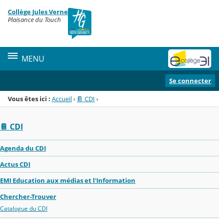
Panneau de gestion des cookies
Collège Jules Verne
Menu de la rubrique
Contenu
Plaisance du Touch
MENU
Se connecter
Vous êtes ici :
Accueil
›
📔 CDI
›
📔 CDI
Agenda du CDI
Actus CDI
EMI Education aux médias et l'Information
Chercher-Trouver
Catalogue du CDI