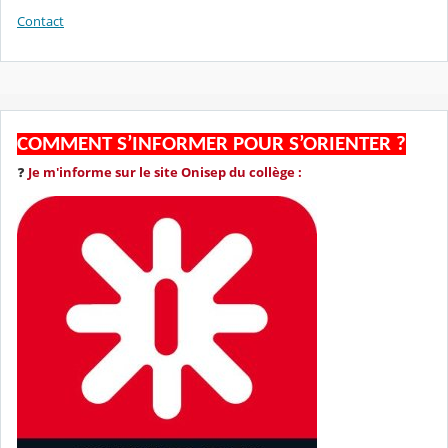
Contact
COMMENT S’INFORMER POUR S’ORIENTER ?
❓
Je m'informe sur le site Onisep du collège :