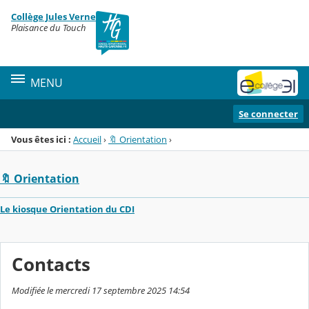
Panneau de gestion des cookies
Collège Jules Verne
Menu de la rubrique
Contenu
Plaisance du Touch
MENU
Se connecter
Vous êtes ici :
Accueil
›
🔖 Orientation
›
🔖 Orientation
Le kiosque Orientation du CDI
Contacts
Modifiée le mercredi 17 septembre 2025 14:54