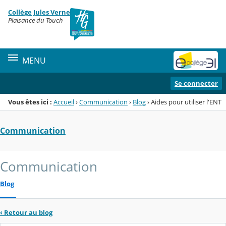
Panneau de gestion des cookies
Collège Jules Verne
Menu de la rubrique
Contenu
Plaisance du Touch
MENU
Se connecter
Vous êtes ici :
Accueil
›
Communication
›
Blog
›
Aides pour utiliser l'ENT
Communication
Communication
Blog
‹
Retour au blog