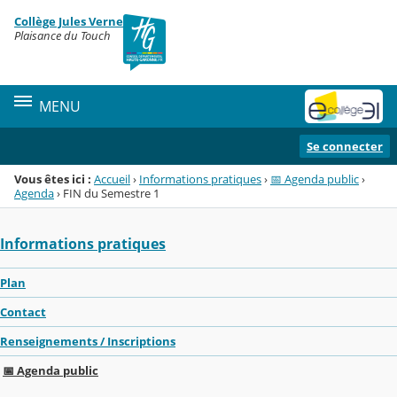
Panneau de gestion des cookies
Collège Jules Verne
Menu de la rubrique
Contenu
Plaisance du Touch
MENU
Se connecter
Vous êtes ici :
Accueil
›
Informations pratiques
›
📅 Agenda public
›
Agenda
›
FIN du Semestre 1
Informations pratiques
Plan
Contact
Renseignements / Inscriptions
📅 Agenda public