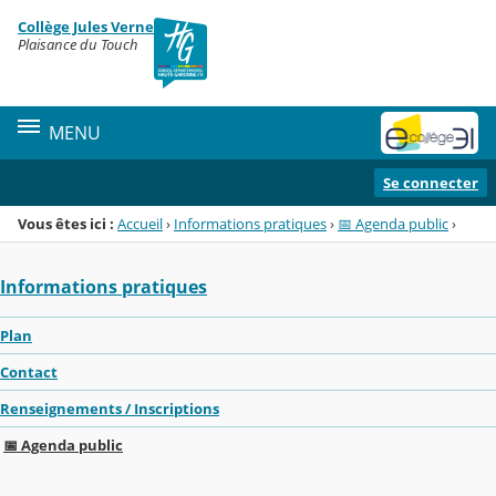
Panneau de gestion des cookies
Collège Jules Verne
Menu de la rubrique
Contenu
Plaisance du Touch
MENU
Se connecter
Vous êtes ici :
Accueil
›
Informations pratiques
›
📅 Agenda public
›
Informations pratiques
Plan
Contact
Renseignements / Inscriptions
📅 Agenda public