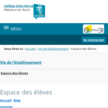
Panneau de gestion des cookies
Collège Jules Verne
Menu de la rubrique
Contenu
Plaisance du Touch
MENU
Se connecter
Vous êtes ici :
Accueil
›
Vie de l'établissement
›
Espace des élèves
Vie de l'établissement
Espace des élèves
Espace des élèves
Accueil
Blog