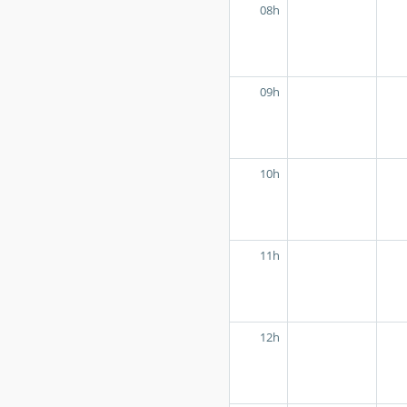
08h
09h
10h
11h
12h