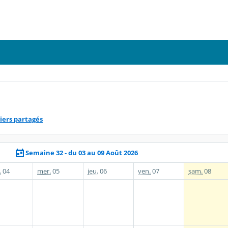
iers partagés
Semaine 32 - du 03 au 09 Août 2026
.
04
mer.
05
jeu.
06
ven.
07
sam.
08