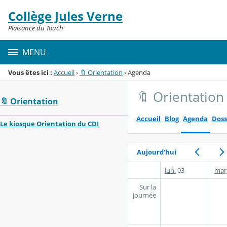
Panneau de gestion des cookies
Collège Jules Verne
Menu de la rubrique
Contenu
Plaisance du Touch
MENU
Vous êtes ici :
Accueil
›
🔖 Orientation
›
Agenda
🔖 Orientation
🔖 Orientation
Accueil
Blog
Agenda
Doss
Le kiosque Orientation du CDI
Aujourd’hui
lun.
03
mar
Sur la
journée